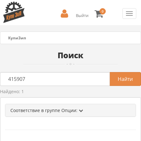
0
Toggl
Выйти
navig
КупиЗип
Поиск
Найдено: 1
Соответствие в группе Опции: