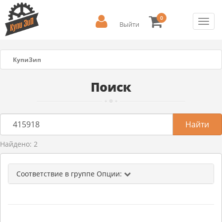
0
Toggl
Выйти
navig
КупиЗип
Поиск
Найдено: 2
Соответствие в группе Опции: