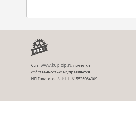
www.kupizip.ru
Сайт
является
собственностью и управляется
ИП Галатов Ф.А. ИНН 615526064009