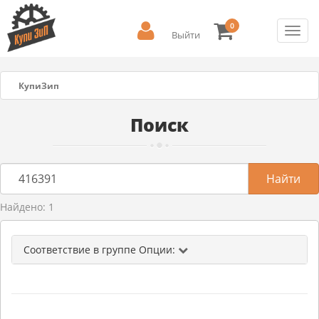
0
Toggl
Выйти
navig
КупиЗип
Поиск
Найдено: 1
Соответствие в группе Опции: