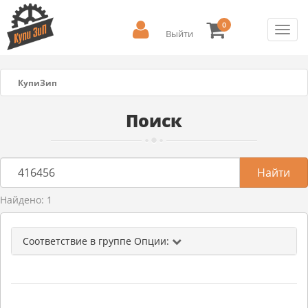
0
Toggl
Выйти
navig
КупиЗип
Поиск
Найдено: 1
Соответствие в группе Опции: