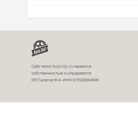
www.kupizip.ru
Сайт
является
собственностью и управляется
ИП Галатов Ф.А. ИНН 615526064009