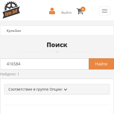
0
Toggl
Выйти
navig
КупиЗип
Поиск
Найдено: 1
Соответствие в группе Опции: