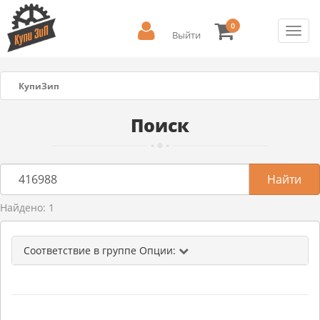
0
Toggl
Выйти
navig
КупиЗип
Поиск
Найдено: 1
Соответствие в группе Опции: