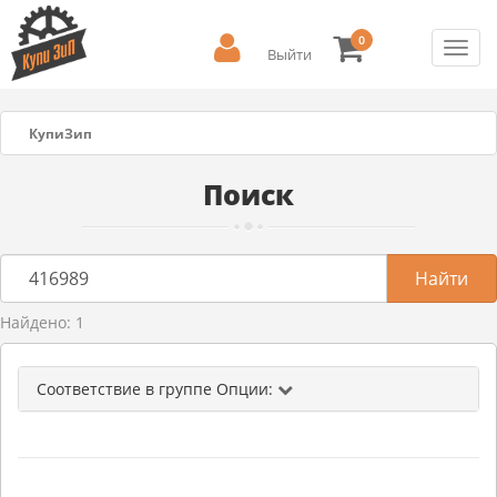
0
Toggl
Выйти
navig
КупиЗип
Поиск
Найдено: 1
Соответствие в группе Опции: