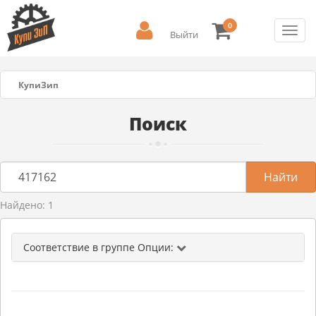
0
Toggl
Выйти
navig
КупиЗип
Поиск
Найдено: 1
Соответствие в группе Опции: