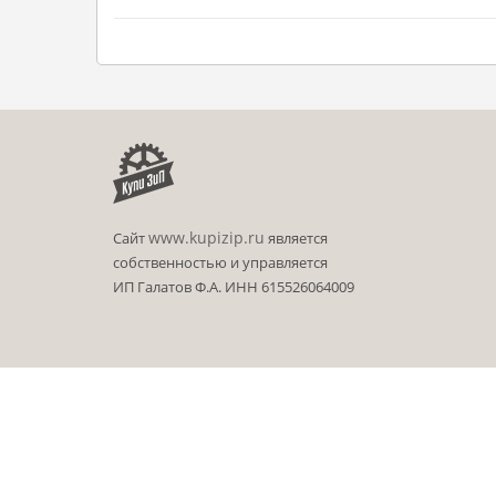
www.kupizip.ru
Сайт
является
собственностью и управляется
ИП Галатов Ф.А. ИНН 615526064009