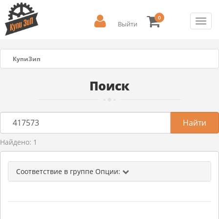
0
Toggl
Выйти
navig
КупиЗип
Поиск
Найдено: 1
Соответствие в группе Опции: