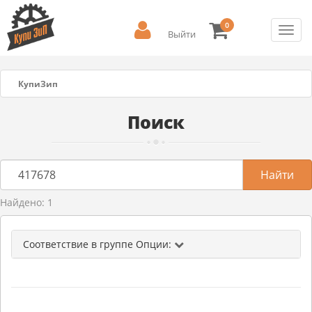
0
Toggl
Выйти
navig
КупиЗип
Поиск
Найдено: 1
Соответствие в группе Опции: