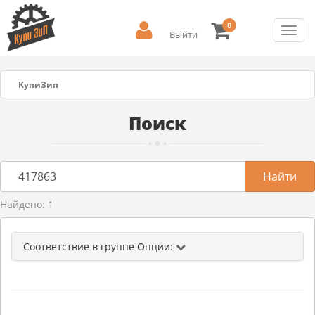
0
Toggl
Выйти
navig
КупиЗип
Поиск
Найдено: 1
Соответствие в группе Опции: