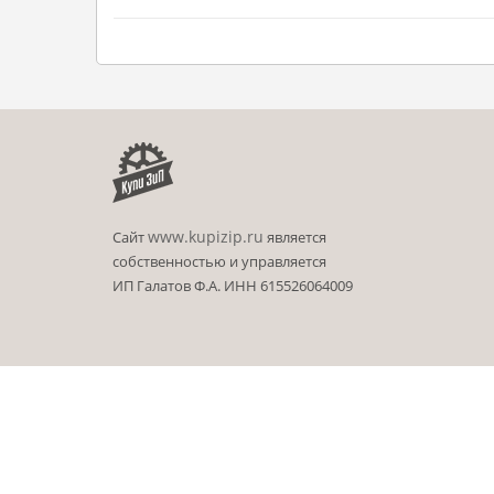
www.kupizip.ru
Сайт
является
собственностью и управляется
ИП Галатов Ф.А. ИНН 615526064009