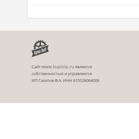
www.kupizip.ru
Сайт
является
собственностью и управляется
ИП Галатов Ф.А. ИНН 615526064009