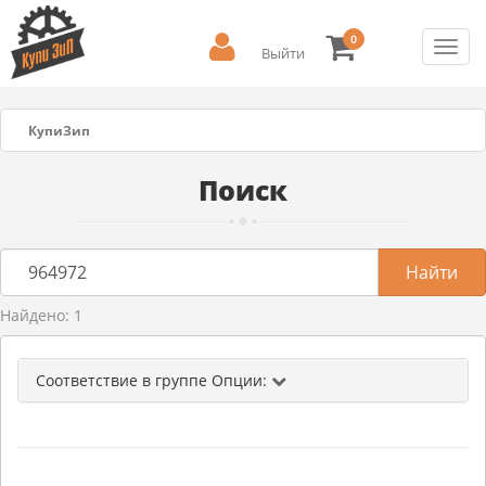
0
Toggl
Выйти
navig
КупиЗип
Поиск
Найдено: 1
Соответствие в группе Опции: