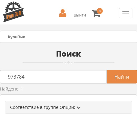
0
Toggl
Выйти
navig
КупиЗип
Поиск
Найдено: 1
Соответствие в группе Опции: