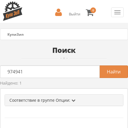
0
Toggl
Выйти
navig
КупиЗип
Поиск
Найдено: 1
Соответствие в группе Опции: