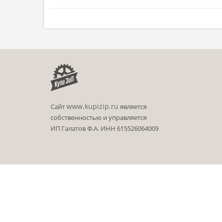
www.kupizip.ru
Сайт
является
собственностью и управляется
ИП Галатов Ф.А. ИНН 615526064009