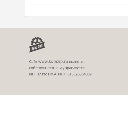
www.kupizip.ru
Сайт
является
собственностью и управляется
ИП Галатов Ф.А. ИНН 615526064009