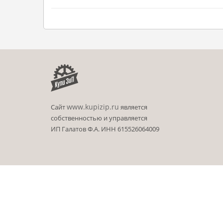
www.kupizip.ru
Сайт
является
собственностью и управляется
ИП Галатов Ф.А. ИНН 615526064009