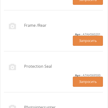
Frame /Rear
Арт
.: A7AH560201
Запросить
Protection Seal
Арт
.: A7AH569500
Запросить
Photointerrupter