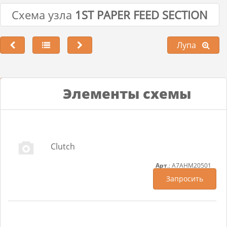
Схема узла
1ST PAPER FEED SECTION
Лупа
Лупа
Элементы схемы
Clutch
Арт
.: A7AHM20501
Запросить