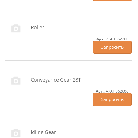
Roller
Арт
.: A5C1562200
Запросить
Conveyance Gear 28T
Арт
.: A7AH562600
Запросить
Idling Gear