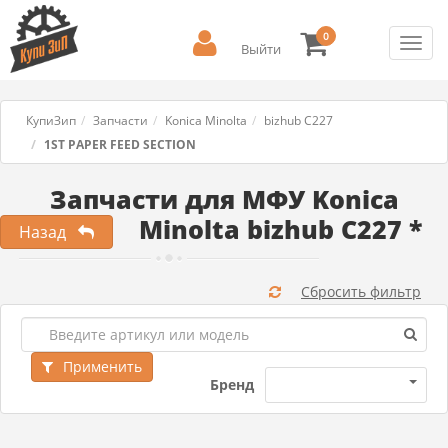
0
Toggl
Выйти
navig
КупиЗип
Запчасти
Konica Minolta
bizhub C227
1ST PAPER FEED SECTION
Запчасти для МФУ Konica
Minolta bizhub C227 *
Назад
Сбросить фильтр
Применить
Бренд