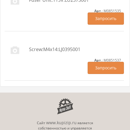
Арт
.: M0851535
Запросить
Screw:M4x14:LJ0395001
Арт
.: M0851537
Запросить
www.kupizip.ru
Сайт
является
собственностью и управляется