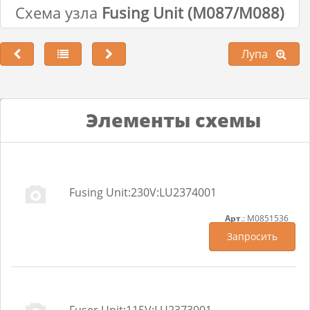
Схема узла
Fusing Unit (M087/M088)
Лупа
Лупа
Элементы схемы
Fusing Unit:230V:LU2374001
Арт
.: M0851536
Запросить
Fuser Unit:115V:LU2373001