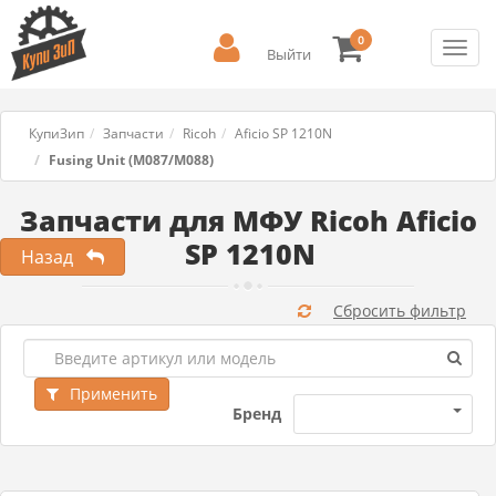
0
Toggl
Выйти
navig
КупиЗип
Запчасти
Ricoh
Aficio SP 1210N
Fusing Unit (M087/M088)
Запчасти для МФУ Ricoh Aficio
SP 1210N
Назад
Сбросить фильтр
Применить
Бренд