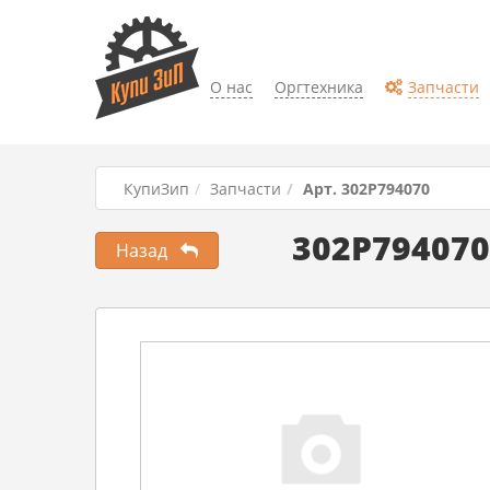
О нас
Оргтехника
Запчасти
КупиЗип
Запчасти
Арт. 302P794070
302P794070
Назад