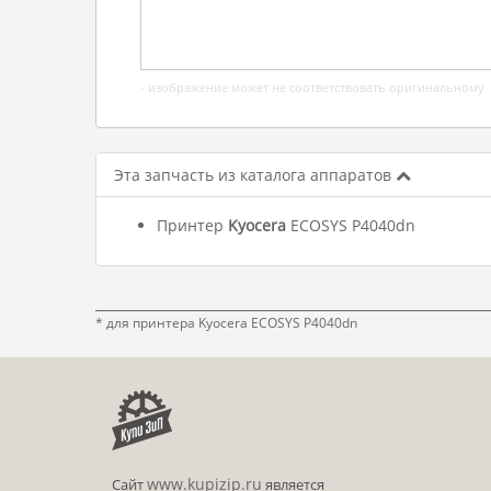
- изображение может не соответствовать оригинальному
Эта запчасть из каталога аппаратов
Принтер
Kyocera
ECOSYS P4040dn
* для принтера Kyocera ECOSYS P4040dn
www.kupizip.ru
Сайт
является