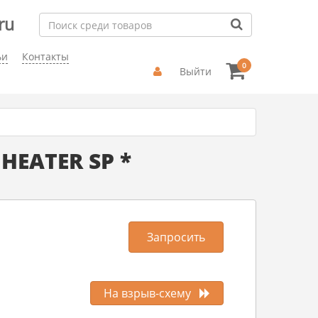
ru
ьи
Контакты
0
Выйти
HEATER SP *
Запросить
На взрыв-схему