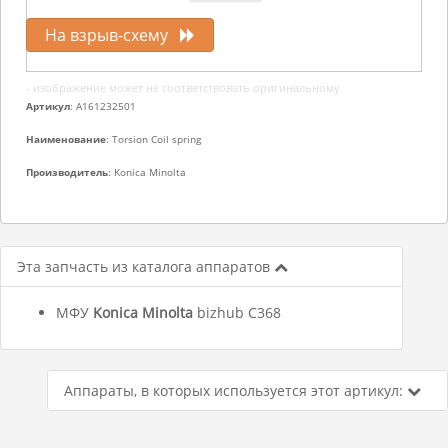
На взрыв-схему
- изображение может не соответствовать оригинальному
Артикул
: A161232501
Наименование
: Torsion Coil spring
Производитель
: Konica Minolta
Эта запчасть из каталога аппаратов
МФУ
Konica Minolta
bizhub C368
Аппараты, в которых используется этот артикул: