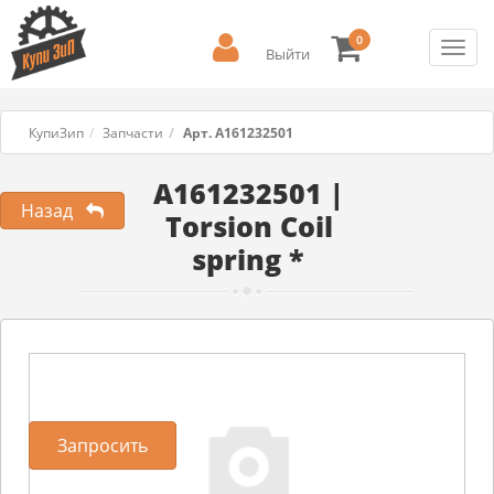
0
Toggl
Выйти
navig
КупиЗип
Запчасти
Арт. A161232501
A161232501 |
Назад
Torsion Coil
spring *
Запросить