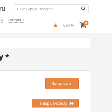
ru
ьи
Контакты
0
Выйти
y *
Запросить
На взрыв-схему