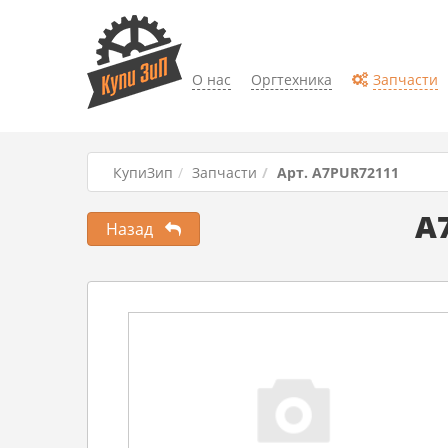
О нас
Оргтехника
Запчасти
КупиЗип
Запчасти
Арт. A7PUR72111
A7
Назад