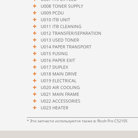
U008 TONER SUPPLY
U009 PCDU
U010 ITB UNIT
U011 ITB CLEANING
U012 TRANSFER/SEPARATION
U013 USED TONER
U014 PAPER TRANSPORT
U015 FUSING
U016 PAPER EXIT
U017 DUPLEX
U018 MAIN DRIVE
U019 ELECTRICAL
U020 AIR COOLING
U021 MAIN FRAME
U022 ACCESSORIES
U023 HEATER
* Эти запчасти используются также в: Ricoh Pro C5210S