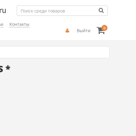
ru
ьи
Контакты
0
Выйти
S *