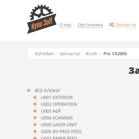
О нас
Оргтехника
Запчасти
КупиЗип
Запчасти
Ricoh
Pro C5200S
За
ВСЕ БЛОКИ
U001 EXTERIOR
U002 OPERATION
U003 ADF
U004 SCANNER
U005 LASER UNIT
U006 BY-PASS FEED
U007 PAPER FEED