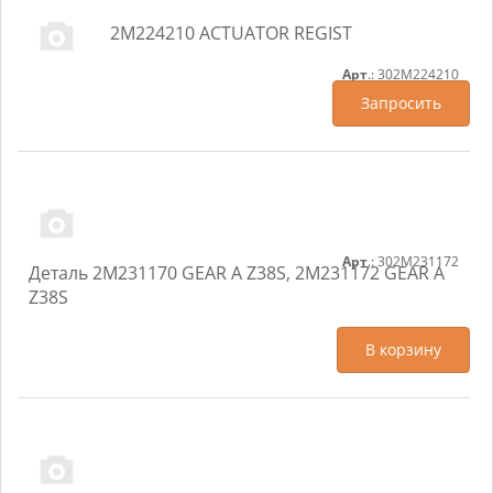
2M224210 ACTUATOR REGIST
Арт
.: 302M224210
Запросить
Арт
.: 302M231172
Деталь 2M231170 GEAR A Z38S, 2M231172 GEAR A
Z38S
В корзину