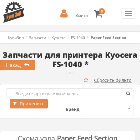
0
Toggl
Выйти
navig
КупиЗип
Запчасти
Kyocera
FS-1040
Paper Feed Section
Запчасти для принтера Kyocera
FS-1040 *
Назад
Сбросить фильтр
Применить
Бренд
Схема узла
Paper Feed Section