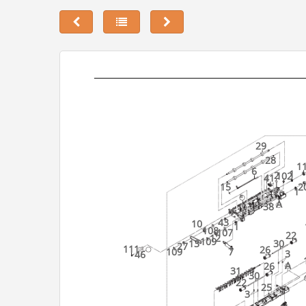
29
28
1
6
1
2
102
41
15
2
1
B
A
38
43
10
1
108
107
22
12
109
13
30
27
111
26
109
7
3
46
A
26
31
30
22
25
3