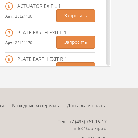
ACTUATOR EXIT L 1
6
Запросить
Арт
.: 2BL21130
PLATE EARTH EXIT F 1
7
Запросить
Арт
.: 2BL21170
PLATE EARTH EXIT R 1
8
Запросить
Арт
.: 2BL21180
BKT SOLENOID 1
9
Запросить
Арт
.: 2BL21190
ти
Расходные материалы
Доставка и оплата
PULLEY ONEWAY T30 1
10
Тел.:
+7 (495)
761-15-17
Запросить
Арт
.: 2BL21211
info@kupizip.ru