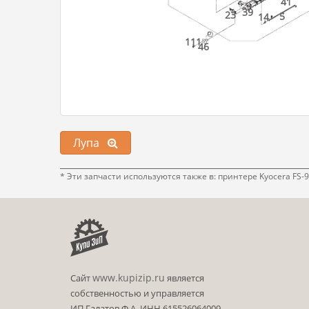
41
39
23
5
14
D
111
46
Лупа
* Эти запчасти используются также в: принтере Kyocera FS
www.kupizip.ru
Сайт
является
собственностью и управляется
ИП Галатов Ф.А. ИНН 615526064009