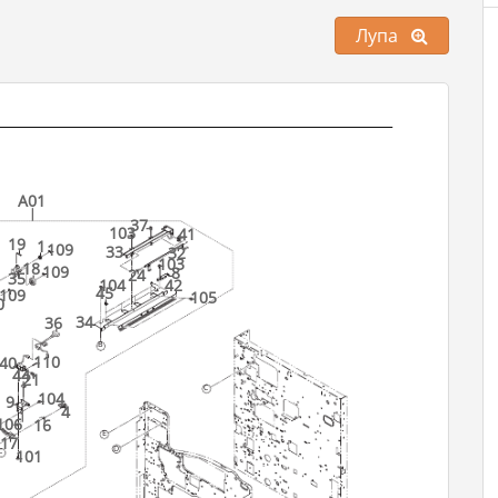
Лупа
A01
37
103
41
19
1
109
33
32
103
18
1
109
8
24
35
104
42
45
109
105
0
34
36
B
110
40
44
21
C
104
9
4
106
16
E
17
D
101
C