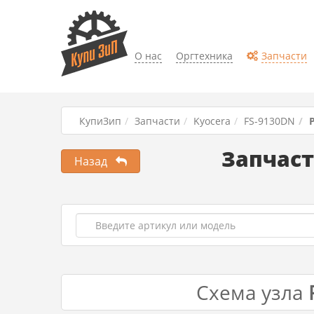
О нас
Оргтехника
Запчасти
КупиЗип
Запчасти
Kyocera
FS-9130DN
P
Запчаст
Назад
Схема узла