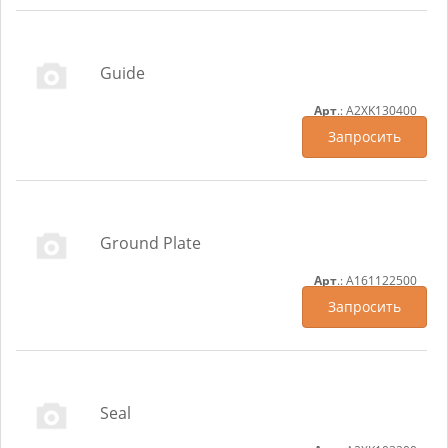
Guide
Арт
.: A2XK130400
Запросить
Ground Plate
Арт
.: A161122500
Запросить
Seal