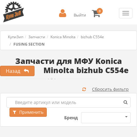
0
Toggl
Выйти
navig
КупиЗип
Запчасти
Konica Minolta
bizhub C554e
FUSING SECTION
Запчасти для МФУ Konica
Minolta bizhub C554e
Назад
Сбросить фильтр
Применить
Бренд