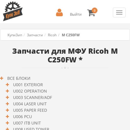
0
Toggl
Выйти
navig
КупиЗип
Запчасти
Ricoh
M C250FW
Запчасти для МФУ Ricoh M
C250FW *
ВСЕ БЛОКИ
U001 EXTERIOR
U002 OPERATION
U003 SCANNER/ADF
U004 LASER UNIT
U005 PAPER FEED
U006 PCU
U007 ITB UNIT
U008 USED TONER