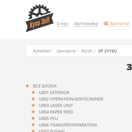
О нас
Оргтехника
Запчасти
КупиЗип
Запчасти
Ricoh
SP 211SU
З
ВСЕ БЛОКИ
U001 EXTERIOR
U002 OPERATION/ADF/SCANNER
U003 LASER UNIT
U004 PAPER FEED
U005 PCU
U006 TRANSFER/SEPARATION
U007 FUSING