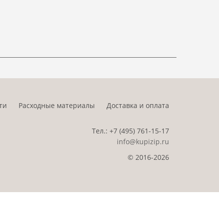
ти
Расходные материалы
Доставка и оплата
Тел.:
+7 (495)
761-15-17
info@kupizip.ru
© 2016-2026