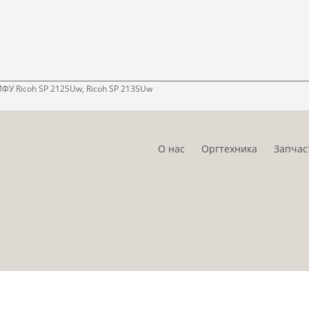
МФУ Ricoh SP 212SUw, Ricoh SP 213SUw
О нас
Оргтехника
Запчас