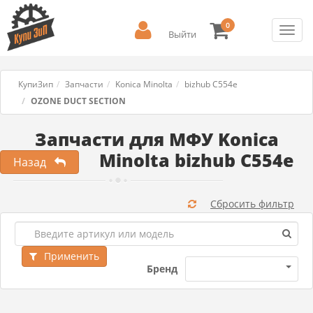
0
Toggl
Выйти
navig
КупиЗип
Запчасти
Konica Minolta
bizhub C554e
OZONE DUCT SECTION
Запчасти для МФУ Konica
Minolta bizhub C554e
Назад
Сбросить фильтр
Применить
Бренд