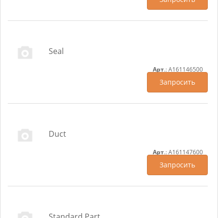
Seal
Арт
.: A161146500
Запросить
Duct
Арт
.: A161147600
Запросить
Standard Part