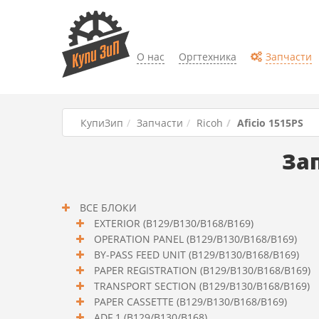
О нас
Оргтехника
Запчасти
КупиЗип
Запчасти
Ricoh
Aficio 1515PS
Зап
ВСЕ БЛОКИ
EXTERIOR (B129/B130/B168/B169)
OPERATION PANEL (B129/B130/B168/B169)
BY-PASS FEED UNIT (B129/B130/B168/B169)
PAPER REGISTRATION (B129/B130/B168/B169)
TRANSPORT SECTION (B129/B130/B168/B169)
PAPER CASSETTE (B129/B130/B168/B169)
ADF 1 (B129/B130/B168)