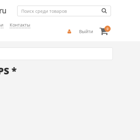
ru
ьи
Контакты
0
Выйти
PS *