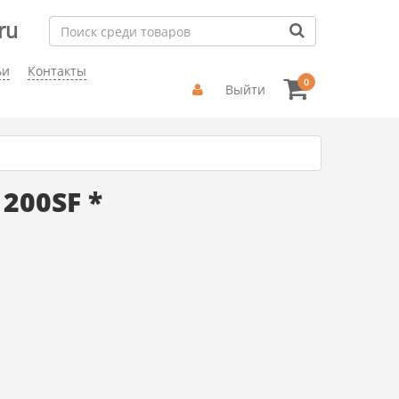
ru
ьи
Контакты
0
Выйти
200SF *