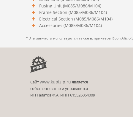
Fusing Unit (M085/M086/M104)
Frame Section (M085/M086/M104)
Electrical Section (M085/M086/M104)
Accessories (M085/M086/M104)
* Эти запчасти используются также в: принтере Ricoh Aficio 
www.kupizip.ru
Сайт
является
собственностью и управляется
ИП Галатов Ф.А. ИНН 615526064009