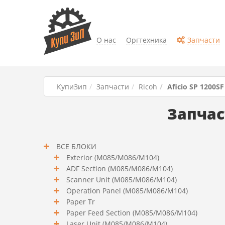
О нас
Оргтехника
Запчасти
КупиЗип
Запчасти
Ricoh
Aficio SP 1200SF
Запчас
ВСЕ БЛОКИ
Exterior (M085/M086/M104)
ADF Section (M085/M086/M104)
Scanner Unit (M085/M086/M104)
Operation Panel (M085/M086/M104)
Paper Tr
Paper Feed Section (M085/M086/M104)
Laser Unit (M085/M086/M104)