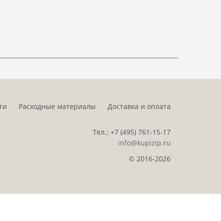
ти
Расходные материалы
Доставка и оплата
Тел.:
+7 (495)
761-15-17
info@kupizip.ru
© 2016-2026