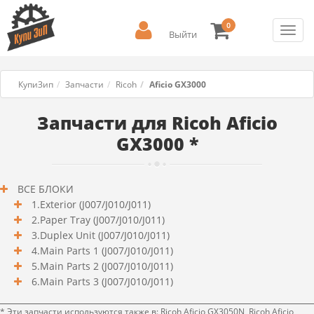
0
Toggl
Выйти
navig
КупиЗип
Запчасти
Ricoh
Aficio GX3000
Запчасти для Ricoh Aficio
GX3000 *
ВСЕ БЛОКИ
1.Exterior (J007/J010/J011)
2.Paper Tray (J007/J010/J011)
3.Duplex Unit (J007/J010/J011)
4.Main Parts 1 (J007/J010/J011)
5.Main Parts 2 (J007/J010/J011)
6.Main Parts 3 (J007/J010/J011)
* Эти запчасти используются также в: Ricoh Aficio GX3050N, Ricoh Aficio