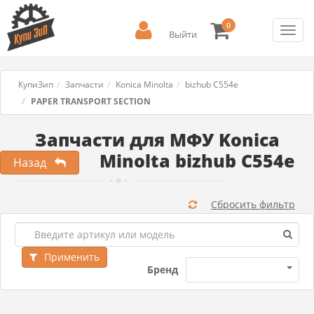
0
Toggl
Выйти
navig
КупиЗип
Запчасти
Konica Minolta
bizhub C554e
PAPER TRANSPORT SECTION
Запчасти для МФУ Konica
Minolta bizhub C554e
Назад
Сбросить фильтр
Применить
Бренд