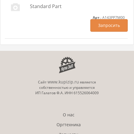
Standard Part
Арт
.: A143PP7M00
Запросить
www.kupizip.ru
Сайт
является
собственностью и управляется
ИП Галатов Ф.А. ИНН 615526064009
О нас
Оргтехника