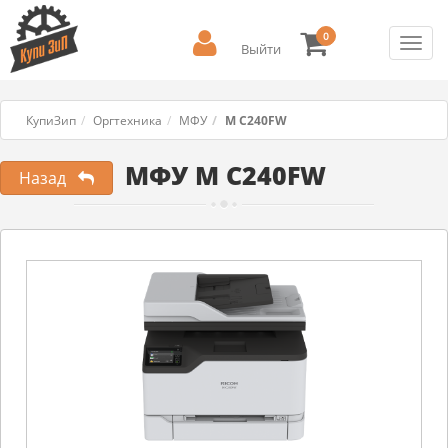
0
Toggl
Выйти
navig
КупиЗип
Оргтехника
МФУ
M C240FW
МФУ M C240FW
Назад