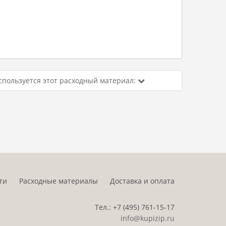
спользуется этот расходный материал:
ти
Расходные материалы
Доставка и оплата
Тел.:
+7 (495)
761-15-17
info@kupizip.ru