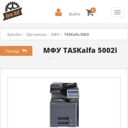
0
Toggl
Выйти
navig
КупиЗип
Оргтехника
МФУ
TASKalfa 5002i
МФУ TASKalfa 5002i
Назад