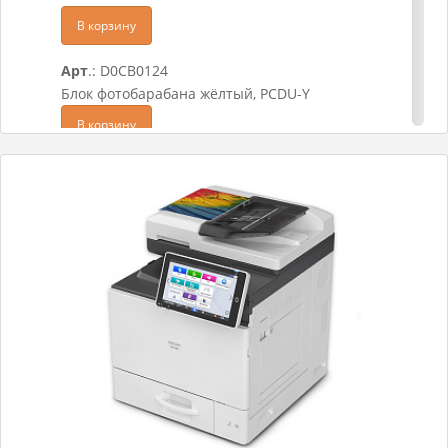
В корзину
Арт
.: D0CB0124
Блок фотобарабана жёлтый, PCDU-Y
В корзину
Арт
.: D0CB0123
Блок фотобарабана пурпурный, PCDU-M
В корзину
Арт
.: D0CB0122
Блок фотобарабана голубой, PCDU-C
В корзину
Арт
.: D0CB0121
Блок фотобарабана чёрный, PCDU-K
В корзину