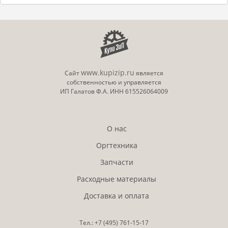
Арт
.: 408352
Принт-картридж черный, тип M C250 (2,3K), Print
Cartridge Black M C250 (2,3K)
В корзину
www.kupizip.ru
Сайт
является
Арт
.: 406043
собственностью и управляется
Бутыль для отработанного тонера тип 220,
ИП Галатов Ф.А. ИНН 615526064009
Waste Toner Bottle Type 220
В корзину
О нас
Оргтехника
Запчасти
Расходные материалы
Доставка и оплата
Тел.:
+7 (495)
761-15-17