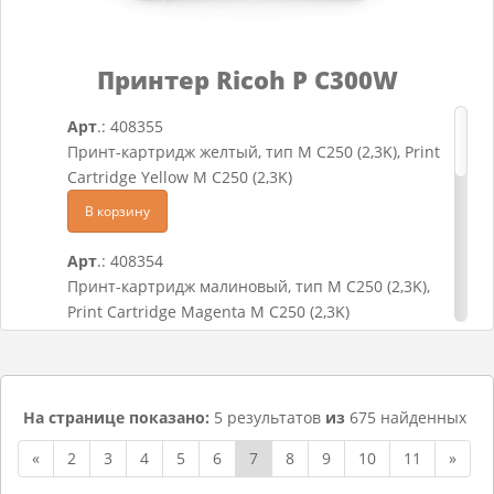
Арт
.: 406043
Бутыль для отработанного тонера тип 220,
Waste Toner Bottle Type 220
Принтер Ricoh P C300W
В корзину
Арт
.: 408355
Принт-картридж желтый, тип M C250 (2,3K), Print
Cartridge Yellow M C250 (2,3K)
В корзину
Арт
.: 408354
Принт-картридж малиновый, тип M C250 (2,3K),
Print Cartridge Magenta M C250 (2,3K)
В корзину
Арт
.: 408353
На странице показано:
5 результатов
из
675 найденных
Принт-картридж голубой, тип M C250 (2,3K), Print
Cartridge Cyan M C250 (2,3K)
«
2
3
4
5
6
7
8
9
10
11
»
В корзину