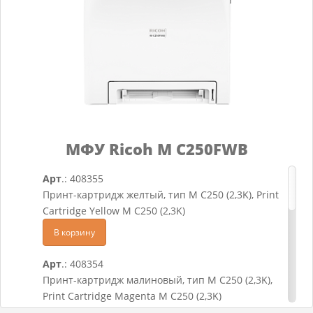
Запросить
В корзину
Арт
.: D0CB0121
Блок фотобарабана чёрный, PCDU-K
В корзину
Арт
.: 842385
Принт картридж Yellow IM C300, Print Cartridge
МФУ Ricoh M C250FWB
Yellow IM C300
Запросить
Арт
.: 408355
Принт-картридж желтый, тип M C250 (2,3K), Print
Арт
.: 842384
Cartridge Yellow M C250 (2,3K)
Принт картридж Magenta IM C300, Print
В корзину
Cartridge Magenta IM C300
Запросить
Арт
.: 408354
Принт-картридж малиновый, тип M C250 (2,3K),
Арт
.: 842383
Print Cartridge Magenta M C250 (2,3K)
Принт картридж Cyan IM C300, Print Cartridge