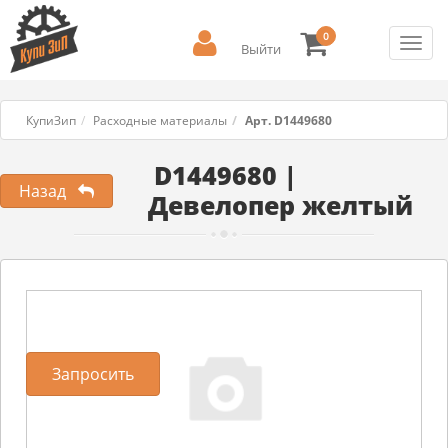
0
Toggl
Выйти
navig
КупиЗип
Расходные материалы
Арт. D1449680
D1449680 |
Назад
Девелопер желтый
Запросить