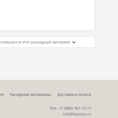
спользуется этот расходный материал:
ти
Расходные материалы
Доставка и оплата
Тел.:
+7 (495)
761-15-17
info@kupizip.ru