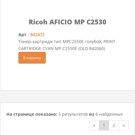
Ricoh AFICIO MP C2530
Арт
.:
842472
Тонер-картридж тип MPC2550E голубой, PRINT
CARTRIDGE CYAN MP C2550E (OLD 842060)
В корзину
На странице показано:
5 результатов
из
6 найденных
«
1
2
»