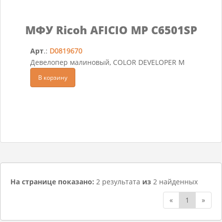
МФУ Ricoh AFICIO MP C6501SP
Арт
.:
D0819670
Девелопер малиновый, COLOR DEVELOPER M
В корзину
На странице показано:
2 результата
из
2 найденных
«
1
»