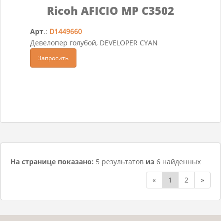
Ricoh AFICIO MP C3502
Арт
.:
D1449660
Девелопер голубой, DEVELOPER CYAN
Запросить
На странице показано:
5 результатов
из
6 найденных
«
1
2
»