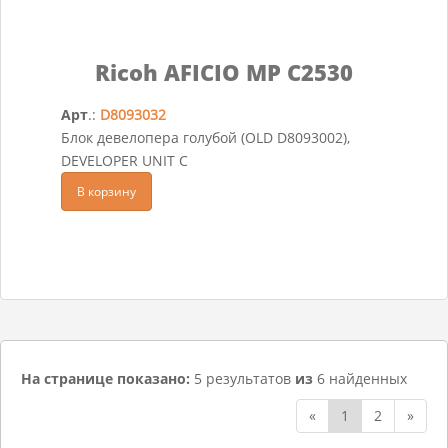
Ricoh AFICIO MP C2530
Арт
.:
D8093032
Блок девелопера голубой (OLD D8093002),
DEVELOPER UNIT C
В корзину
На странице показано:
5 результатов
из
6 найденных
«
1
2
»