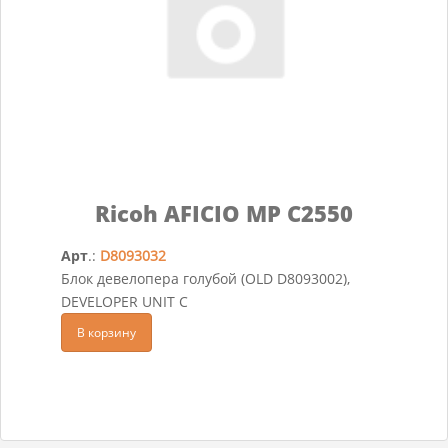
Ricoh AFICIO MP C2550
Арт
.:
D8093032
Блок девелопера голубой (OLD D8093002),
DEVELOPER UNIT C
В корзину