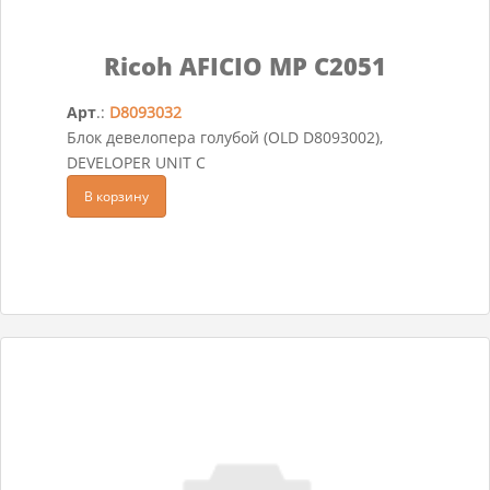
Ricoh AFICIO MP C2051
Арт
.:
D8093032
Блок девелопера голубой (OLD D8093002),
DEVELOPER UNIT C
В корзину