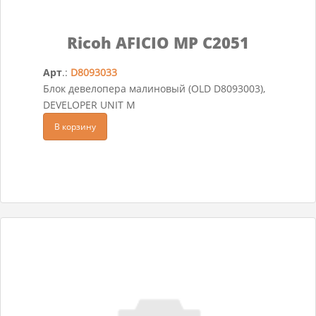
Ricoh AFICIO MP C2051
Арт
.:
D8093033
Блок девелопера малиновый (OLD D8093003),
DEVELOPER UNIT M
В корзину