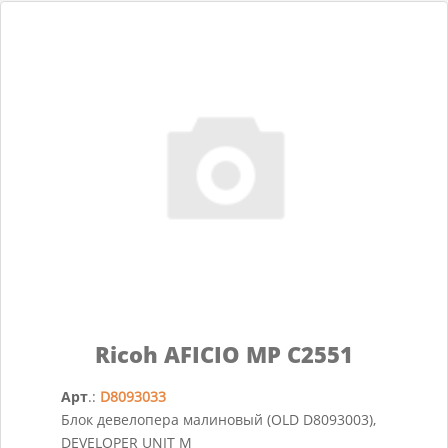
Ricoh AFICIO MP C2551
Арт
.:
D8093033
Блок девелопера малиновый (OLD D8093003),
DEVELOPER UNIT M