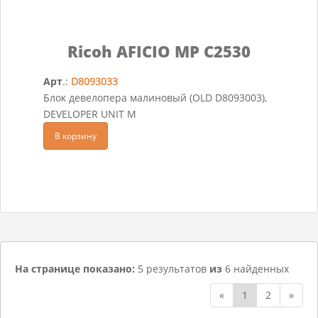
Ricoh AFICIO MP C2530
Арт
.:
D8093033
Блок девелопера малиновый (OLD D8093003),
DEVELOPER UNIT M
В корзину
На странице показано:
5 результатов
из
6 найденных
«
1
2
»