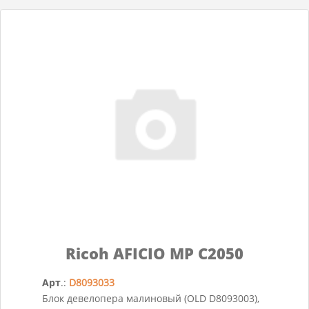
Ricoh AFICIO MP C2050
Арт
.:
D8093033
Блок девелопера малиновый (OLD D8093003),