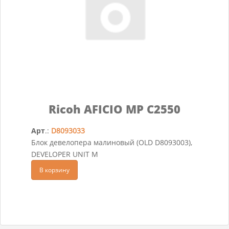
Ricoh AFICIO MP C2550
Арт
.:
D8093033
Блок девелопера малиновый (OLD D8093003),
DEVELOPER UNIT M
В корзину