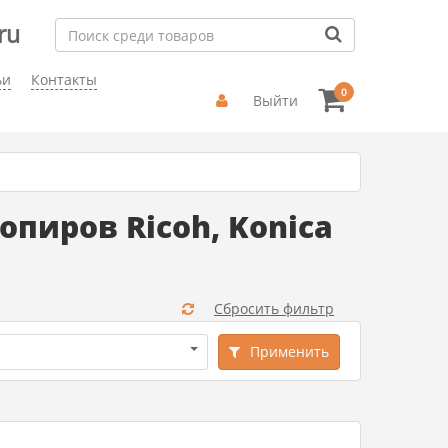
ru
ьи
Контакты
0
Выйти
пиров Ricoh, Konica
Сбросить фильтр
Применить